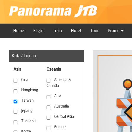
Home
Flight
Train
Hotel
Tour
Promo
Kota / Tujuan
Asia
Oseania
Cina
America &
Canada
Hongkong
Asia
Taiwan
Australia
Jepang
Central Asia
Thailand
Europe
Korea