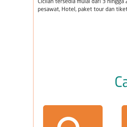
Cicilan tersedia mulai dari 3 hingg
pesawat, Hotel, paket tour dan tiket
C