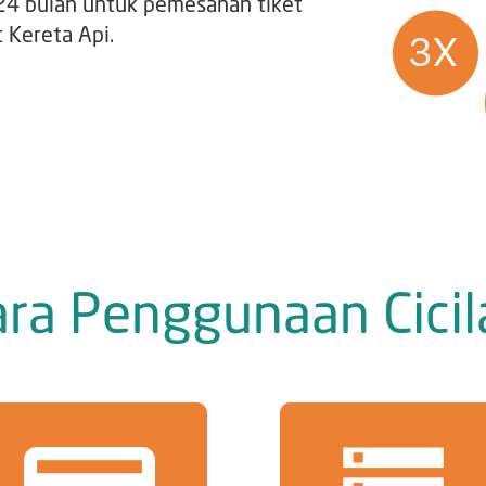
a 24 bulan untuk pemesanan tiket
 Kereta Api.
ara Penggunaan Cicil