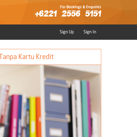
For Bookings & Enquiries
+6221 2556 5151
Sign Up
Sign In
 Tanpa Kartu Kredit