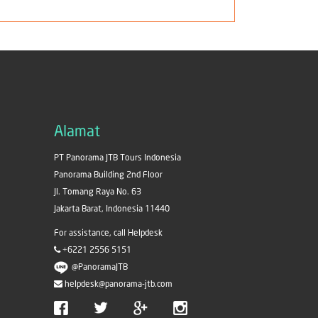
Alamat
PT Panorama JTB Tours Indonesia
Panorama Building 2nd Floor
Jl. Tomang Raya No. 63
Jakarta Barat, Indonesia 11440
For assistance, call Helpdesk
+6221 2556 5151
@PanoramaJTB
helpdesk@panorama-jtb.com