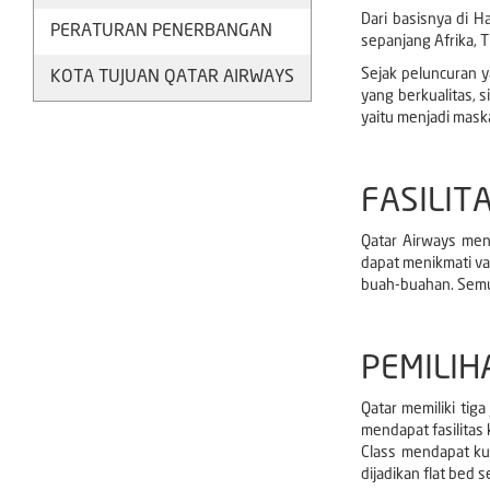
Dari basisnya di H
PERATURAN PENERBANGAN
sepanjang Afrika, 
Sejak peluncuran 
KOTA TUJUAN QATAR AIRWAYS
yang berkualitas, 
yaitu menjadi maska
FASILIT
Qatar Airways men
dapat menikmati va
buah-buahan. Semu
PEMILIH
Qatar memiliki tig
mendapat fasilitas
Class mendapat ku
dijadikan flat bed s