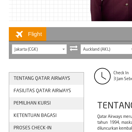
Flight
Jakarta (CGK)
Auckland (AKL)
Check In
TENTANG QATAR AIRWAYS
3 Jam Seb
FASILITAS QATAR AIRWAYS
PEMILIHAN KURSI
TENTAN
KETENTUAN BAGASI
Qatar Airways meru
tahun 1994, maska
PROSES CHECK-IN
diluncurkan kembali