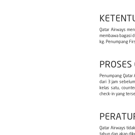
KETENT
Qatar Airways men
membawa bagasi d
kg. Penumpang Fir
PROSES 
Penumpang Qatar A
dari 3 jam sebelu
kelas satu, count
check-in yang ters
PERATU
Qatar Airways tida
tahun dan akan dik